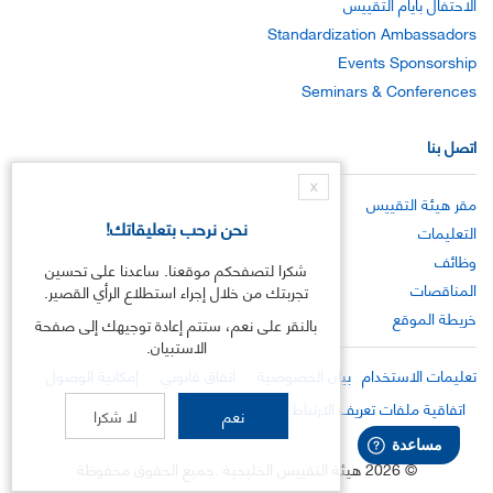
الاحتفال بأيام التقييس
Standardization Ambassadors
Events Sponsorship
Seminars & Conferences
اتصل بنا
X
مقر هيئة التقييس
نحن نرحب بتعليقاتك!
التعليمات
وظائف
شكرا لتصفحكم موقعنا. ساعدنا على تحسين
المناقصات
تجربتك من خلال إجراء استطلاع الرأي القصير.
خريطة الموقع
بالنقر على نعم، ستتم إعادة توجيهك إلى صفحة
الاستبيان.
تعليمات الاستخدام
بيان الخصوصية
اتفاق قانوني
إمكانية الوصول
اتفاقية ملفات تعريف الارتباط
نعم
لا شكرا
©
2026
هيئة التقييس الخليجية .جميع الحقوق محفوظة