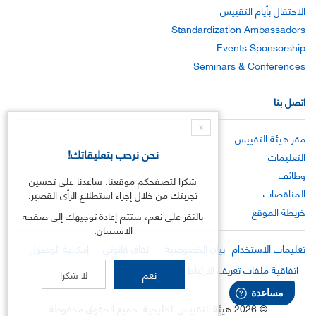
الاحتفال بأيام التقييس
Standardization Ambassadors
Events Sponsorship
Seminars & Conferences
اتصل بنا
X
مقر هيئة التقييس
نحن نرحب بتعليقاتك!
التعليمات
وظائف
شكرا لتصفحكم موقعنا. ساعدنا على تحسين
المناقصات
تجربتك من خلال إجراء استطلاع الرأي القصير.
خريطة الموقع
بالنقر على نعم، ستتم إعادة توجيهك إلى صفحة
الاستبيان.
تعليمات الاستخدام
بيان الخصوصية
اتفاق قانوني
إمكانية الوصول
اتفاقية ملفات تعريف الارتباط
نعم
لا شكرا
©
2026
هيئة التقييس الخليجية .جميع الحقوق محفوظة