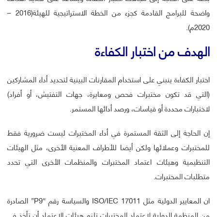
واضحة للبرامج القادمة كجزء من الخطة الاستراتيجية للهيئة(2016 –
2020م).
الهدف من اختبار الكفاءة
اختبار الكفاءة ينبني على استخدام المقارنات البينية لتحديد أداء المشاركين
(التي قد تكون مختبرات فحص ومعايرة، جهات التفتيش، أو أفراد)
لاختبارات محددة أو قياسات، ورصد أدائها المستمر.
إن الحاجة إلى الثقة المستمرة في أداء المختبرات ليست ضرورية فقط
للمختبرات وعملائها ولكن أيضا للأطراف المعنية الأخرى، مثل الهيئات
التنظيمية وهيئات اعتماد المختبرات والمنظمات الأخرى التي تحدد
متطلبات المختبرات.
ان المعايير الدولية مثل ISO/IEC 17011 والسياسة رقم “P9” الصادرة
من المنظمة الدولية لاعتماد المختبرات تلزم هيئات الاعتماد أن تأخذ في