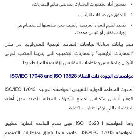
تحسين أداء المختبرات المشاركة بناء على نتائج المقارنات،
التحقق من حسابات الارتياب،
تحديد القيم للمواد المرجعية وتقييم مدى ملاءمتها للاستخدام في
إجراءات اختبار أو قياس محددة،
دعم بيانات معادلة قياسات المعاهد الوطنية للمترولوجيا من خلال
“المقارنات الرئيسية” والمقارنات التكميلية التي يجريها المكتب الدولي
للأوزان والمقاييس ومنظمات المقاييس الإقليمية المرتبطة بها.
مواصفات الجودة ذات الصلة:
ISO/IEC 17043 and ISO 13528
أصدرت المنظمة الدولية للتقييس المواصفة الدولية ISO/IEC 17043
لتوفير أساس متجانس لجميع الأطراف المعنية لتحديد مدى أهلية
المنظمات التي توفر اختبارات الكفاءة.
واما المواصفة ا ISO 13528 فهي تقدم القاعدة النظرية لتطبيق
المواصفة ISO/IEC 17043 خاصة فيما يتعلق بمتطلبات التصميم