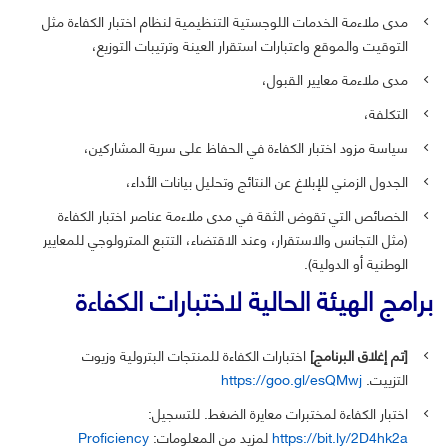
مدى ملاءمة الخدمات اللوجستية التنظيمية لنظام اختبار الكفاءة مثل
التوقيت والموقع واعتبارات استقرار العينة وترتيبات التوزيع،
مدى ملاءمة معايير القبول،
التكلفة،
سياسة مزود اختبار الكفاءة في الحفاظ على سرية المشاركين،
الجدول الزمني للإبلاغ عن النتائج وتحليل بيانات الأداء،
الخصائص التي تقوض الثقة في مدى ملاءمة عناصر اختبار الكفاءة
(مثل التجانس والاستقرار، وعند الاقتضاء، التتبع المترولوجي للمعايير
الوطنية أو الدولية).
برامج الهيئة الحالية لاختبارات الكفاءة
[تم إغلاق البرنامج]
اختبارات الكفاءة للمنتجات البترولية وزيوت
التزييت.
https://goo.gl/esQMwj
اختبار الكفاءة لمختبرات معايرة الضغط. للتسجيل:
https://bit.ly/2D4hk2a
لمزيد من المعلومات:
Proficiency