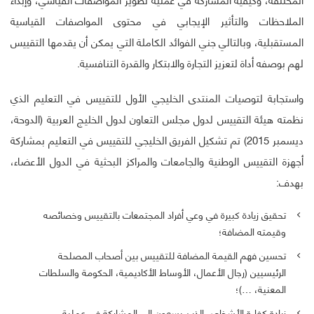
الملاحظات والتأثير الإيجابي في محتوى المواصفات القياسية
المستقبلية، وبالتالي جني الفوائد الكاملة التي يمكن أن يقدمها التقييس
لهم بوصفه أداة لتعزيز التجارة والابتكار والقدرة التنافسية.
واستجابة لتوصيات المنتدى الخليجي الأول للتقييس في التعليم الذي
نظمته هيئة التقييس لدول مجلس التعاون لدول الخليج العربية (الدوحة،
ديسمبر 2015) تم تشكيل الفريق الخليجي للتقييس في التعليم بمشاركة
أجهزة التقييس الوطنية والجامعات والمراكز البحثية في الدول الأعضاء،
بهدف:
تحقيق زيادة كبيرة في وعي أفراد المجتمعات بالتقييس وخصائصه
وقيمته المضافة؛
تحسين فهم القيمة المضافة للتقييس بين أصحاب المصلحة
الرئيسيين (رجال الأعمال، الأوساط الأكاديمية، الحكومة والسلطات
المعنية، …)؛
زيادة كفاءة الأشخاص الذين يسعون إلى المشاركة في عملية