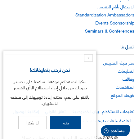
الاحتفال بأيام التقييس
Standardization Ambassadors
Events Sponsorship
Seminars & Conferences
اتصل بنا
X
مقر هيئة التقييس
نحن نرحب بتعليقاتك!
التعليمات
وظائف
شكرا لتصفحكم موقعنا. ساعدنا على تحسين
المناقصات
تجربتك من خلال إجراء استطلاع الرأي القصير.
خريطة الموقع
بالنقر على نعم، ستتم إعادة توجيهك إلى صفحة
الاستبيان.
تعليمات الاستخدام
بيان الخصوصية
اتفاق قانوني
إمكانية الوصول
اتفاقية ملفات تعريف الارتباط
نعم
لا شكرا
©
2026
هيئة التقييس الخليجية .جميع الحقوق محفوظة