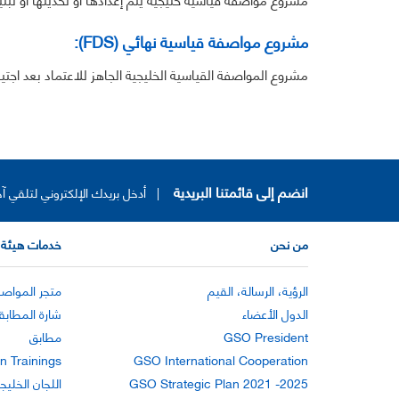
مشروع مواصفة قياسية نهائي (FDS):
مشروع المواصفة القياسية الخليجية الجاهز للاعتماد بعد اجتياز
انضم إلى قائمتنا البريدية
|
أدخل بريدك الإلكتروني لتلقي آخ
من نحن
خدمات هيئة 
الرؤية، الرسالة، القيم
متجر المواصف
الدول الأعضاء
شارة المطابق
GSO President
مطابق
n Trainings
GSO International Cooperation
GSO Strategic Plan 2021 -2025
اللجان الخليج