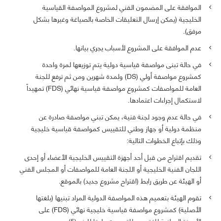
الموافقة على المضمون الفني لمشروع المواصفة القياسية
الخليجية (يمكن إرسال التعليقات الخاصة بالصياغة وغيرها بشكل
مرفق).
عدم الموافقة على المشروع لأسباب يجري بيانها.
في حالة تبنى مواصفة قياسية دولية يتم توزيعها لمرة واحدة
كمشروع مواصفة أولي (DS) ولمدة شهرين ومن ثم ترفع للجنة
العامة للمواصفات كمشروع مواصفة قياسية نهائي (FDS) تمهيداً
لاستكمال إجراءات اعتمادها.
في حالة عدم وجود لجنة فنية، يمكن تبني مواصفة صادرة عن
منظمة دولية أو جهاز وطني للتقييس كمواصفة قياسية خليجية
وذلك بإتباع الخطوات التالية:
تقديم اقتراح من قبل أحد أجهزة التقييس الخليجية الأعضاء أو إحدى
اللجان الفنية الخليجية أو اللجنة العامة للمواصفات أو المجلس الفني
أو الهيئة عن طريق رابط (اقتراح مشروع جديد) بالموقع.
تقوم الهيئة بتعميم هذه المواصفة الدولية المراد تبنيها (بلغتها
الأصلية) كمشروع مواصفة قياسية خليجية نهائي (FDS) على
الأجهزة الوطنية للتقييس للتصويت طبقا للبند (5).