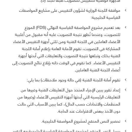
موافقة اللجنة الوزارية لشؤون التقييس على مشاريع المواصفات
القياسية الخليجية:
بعد تعميم مشروع المواصفة القياسية النهائي (FDS) الموزع
للتصويت، وعندما تُظهر نتيجة التصويت عليه أنه مقبول من أغلبية
الأعضاء العاملين في اللجنة الفنية ومن ثلثي أجهزة التقييس الأعضاء
المشاركة في التصويت، تقوم الأمانة العامة بإعلام أمانة اللجنة
الفنية بذلك وتبلغها نتيجة التصويت والتعليقات التي أبدتها أجهزة
التقييس الأعضاء. كما تقوم في الوقت ذاته بإبلاغ نتائج التصويت إلى
أعضاء اللجنة الفنية العاملين.
تقوم أمانة اللجنة الفنية (في حالة وجود ملاحظات) بما يلي:
إعداد تقرير يبين الإجراء المتخذ حول التعليقات الفنية وغيرها من
التعليقات الرئيسية التي أبدتها أجهزة التقييس الأعضاء (وغيرها من
المنظمات والاتحادات حسب الحال)، كما يبين الأسباب التي حالت
دون الأخذ ببعض الاقتراحات عند الحاجة.
تحضير النص المنقح لمشروع المواصفة الخليجية.
يرسل النص المنقح لمشروع المواصفة القياسية الخليجية مع التقرير