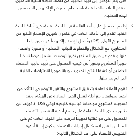
وتقدم الملاحظات الفنية باستخدام النموذج الإلكتروني المخصص
لهذه العملية.
إذا تم الحصول على تأييد الغالبية في اللجنة الفنية، فإن أمانة اللجنة
الفنية تقدم إلى الأمانة العامة في غضون شهرين الإصدار الأخير من
المشروع الأولي (DS) وتُحمل الإصدار إلكترونياً عن طريق رابط
المشاريع، مع الأشكال والخطوط البيانية الأصلية أو صورة واضحة
عنها ويقدم عن طريق المنتدى تقريراً توضيحياً يشمل عرضاً تاريخياً
موجزاً للمشروع وتقريراً عن كيفية الحصول على تأييد غالبية الأعضاء
العاملين أو كشفاً لنتائج التصويت وبياناً موجزاً للاعتراضات الفنية
التي لم يجر حلها.
تقوم الأمانة العامة بتدقيق المشروع والتقرير التوضيحي للتأكد من
أنهما متوافقان مع أدلة العمل الفني الصادرة عن الهيئة، وبعد
تسجيله كمشروع مواصفة قياسية خليجية نهائي (FDS). توزعه عن
طريق منتدى اللجنة العامة على جميع أجهزة التقييس الأعضاء
للحصول على موافقتها تمهيداً لعرضه على اللجنة العامة ثم على
المجلس الفني لاستكمال إجراءات الاعتماد وتكون إجابة أجهزة
التقييس الأعضاء على أحد الأشكال التالية: