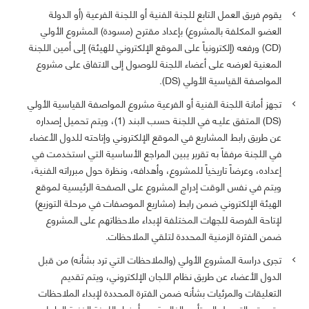
يقوم فريق العمل التابع للجنة الفنية أو اللجنة الفرعية (أو الدولة
العضو المكلفة بالمشروع) بإعداد مقترح (مسودة) المشروع الأولي
(CD) ورفعه (إلكترونياً على الموقع الإلكتروني للهيئة) إلى أمين اللجنة
المعنية لعرضه على أعضاء اللجنة للوصول إلى الاتفاق على مشروع
المواصفة القياسية الأولي (DS).
تجهز أمانة اللجنة الفنية أو الفرعية مشروع المواصفة القياسية الأولي
(DS) المتفق عليـه في اللجنة حسب البند (1)، ويتم تحميل إصداره
عن طريق رابط المشاريع في الموقع الإلكتروني وإتاحته للدول الأعضاء
في اللجنة مرفقاً به تقرير يبين المراجع الأساسية التي استخدمت في
إعداده، وعرضاً تاريخياً للمشروع، وأهدافه، ونظرة حول مبرراته الفنية،
ويتم في نفس الوقت إدراج المشروع على الصفحة الرئيسية لموقع
الهيئة الإلكتروني ضمن رابط (مشاريع الموصفات في مرحلة التوزيع)
لإتاحة الفرصة للجهات المختلفة لإبداء ملاحظاتهم على المشروع
ضمن الفترة الزمنية المحددة لتلقي الملاحظات.
تجرى دراسة المشروع الأولي (والملاحظات التي ترد بشأنه) من قبل
الدول الأعضاء عن طريق نظام اللجان الإلكتروني، ويتم تقديم
التعليقات والمرئيات بشأنه ضمن الفترة المحددة لإبداء الملاحظات
حتى يتم التوصل إلى تأييد الغالبية من أعضاء اللجنة الفنية العاملين،