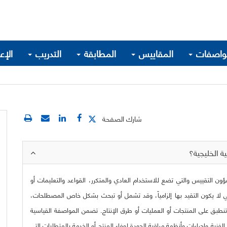
واصفات
المقاييس
المطابقة
التدريب
الإع
شارك الصفحة
ية الخليجية؟
شؤون التقييس والتي تضع للاستخدام العادي والمتكرر، القواعد والتعليمات أو
تي لا يكون التقيد بها إلزامياً، وقد تشمل أو تبحث بشكل خاص المصطلحات،
نطبق على المنتجات أو العمليات أو طرق الإنتاج.
تضمن المواصفة القياسية
ية وإجراءات وأنظمة مراقبة الجودة لوفاء المنتج أو الخدمة بالمتطلبات التي