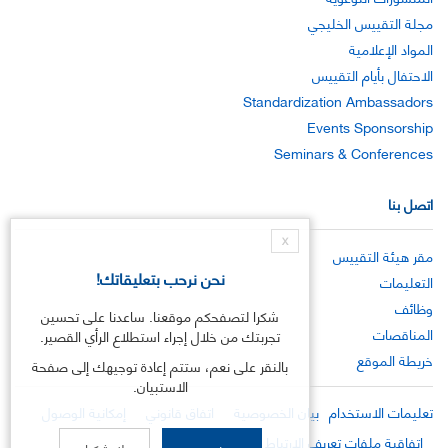
مجلة التقييس الخليجي
المواد الإعلامية
الاحتفال بأيام التقييس
Standardization Ambassadors
Events Sponsorship
Seminars & Conferences
اتصل بنا
X
مقر هيئة التقييس
نحن نرحب بتعليقاتك!
التعليمات
وظائف
شكرا لتصفحكم موقعنا. ساعدنا على تحسين
المناقصات
تجربتك من خلال إجراء استطلاع الرأي القصير.
خريطة الموقع
بالنقر على نعم، ستتم إعادة توجيهك إلى صفحة
الاستبيان.
تعليمات الاستخدام
بيان الخصوصية
اتفاق قانوني
إمكانية الوصول
اتفاقية ملفات تعريف الارتباط