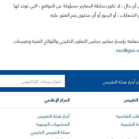
 أي حال ، لا تكون سلطة المعايير مسؤولة عن المواقع ، التي توجد لها
لشعارات ، أو الرموز أو أي محتوى يتم العثور عليه.
ت المتعلقة بإصدار معايير مجلس التعاون الخليجي واللوائح الفنية وتقييمات
csc@gso.o
ر أخبار هيئة التقييس
التقييس
المركز الإعلامي
ات القياسية
أخبار هيئة التقييس
ة الخليجية
المنشورات التوعوية
مجلة التقييس الخليجي