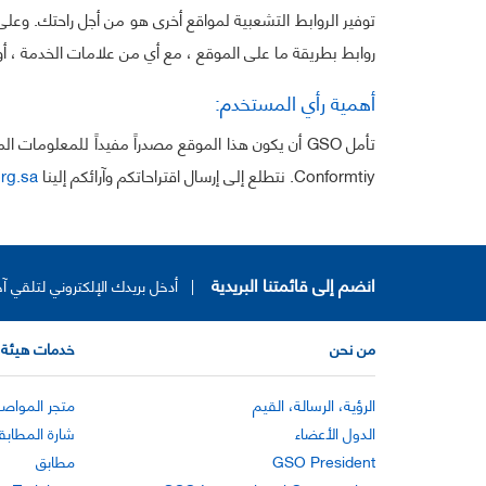
توفير الروابط التشعبية لمواقع أخرى هو من أجل راحتك. وعلى
روابط بطريقة ما على الموقع ، مع أي من علامات الخدمة ، أو ا
أهمية رأي المستخدم:
تأمل GSO أن يكون هذا الموقع مصدراً مفيداً للمعلوما
Conformtiy. نتطلع إلى إرسال اقتراحاتكم وآرائكم إلينا
rg.sa
انضم إلى قائمتنا البريدية
|
أدخل بريدك الإلكتروني لتلقي آخ
من نحن
خدمات هيئة 
الرؤية، الرسالة، القيم
متجر المواصف
الدول الأعضاء
شارة المطابق
GSO President
مطابق