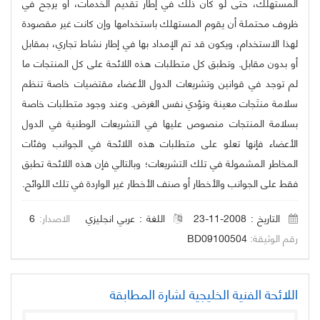
المستهلك، حتى لو كان ذلك في إطار تقديم الخدمات، أو يرجح في
ظروف محتملة أن يقوم المستهلك باستخدامها وإن كانت غير مقصودة
لهذا الاستخدام، ويكون قد تم الإمداد بها في إطار نشاط تجاري، بمقابل
أو بدون مقابل. وتطبق كل متطلبات هذه اللائحة على كل المنتجات ما
لم توجد في قوانين وتشريعات الدول الأعضاء مقتضيات خاصة تنظم
سلامة منتَجات معينة وتؤدي نفس الغرض. وعند وجود متطلبات خاصة
بسلامة المنتجات منصوص عليها في التشريعات الوطنية في الدول
الأعضاء فإنها تعلو على متطلبات هذه اللائحة في الجوانب وفئات
المخاطر المشمولة في تلك التشريعات؛ وبالتالي فإن هذه اللائحة تطبق
فقط على الجوانب والأخطار أو صنف الأخطار غير الواردة في تلك اللوائح.
التاريخ : 2008-11-23
اللغة :
عربي
انجليزي
الاصدار:
6
رقم الوثيقة:
BD09100504
اللائحة الفنية الخليجية لشارة المطابقة