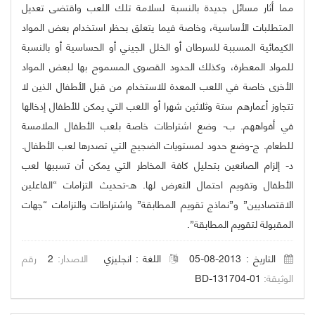
مما أثار مسائل جديدة بالنسبة لسلامة تلك اللعب واقتضى تعديل
المتطلبات الأساسية، وخاصة فيما يتعلق بحظر استخدام بعض المواد
الكيمائية المسببة للسرطان أو الخلل الجيني أو الحساسية أو بالنسبة
للمواد المعطرة، وكذلك الحدود القصوى المسموح بها لبعض المواد
الأخرى خاصة في اللعب المعدة للاستخدام من قبل الأطفال الذين لا
تتجاوز أعمارهم ستة وثلاثين شهرا أو اللعب التي يمكن للأطفال إدخالها
في أفواههم. ‌ب- وضع اشتراطات خاصة بلعب الأطفال الملامسة
للطعام. ‌ج-وضع حدود لمستويات الضجيج التي تصدرها لعب الأطفال.
‌د- إلزام الصانعين بتحليل كافة المخاطر التي يمكن أن تسببها لعب
الأطفال وتقويم احتمال التعرض لها. ‌هـ-تحديث التزامات “الفاعلين
الاقتصاديين” و”نماذج تقويم المطابقة” واشتراطات والتزامات “جهات
المقبولة لتقويم المطابقة”.
التاريخ : 2013-08-05
اللغة :
انجليزي
الاصدار:
2
رقم
الوثيقة:
BD-131704-01