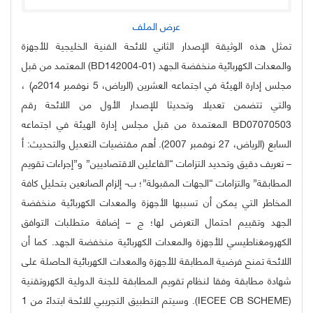
عرض الملف
تمثل هذه الوثيقة الإصدار الثاني للائحة الفنية الخليجية للأجهزة
والمعدات الكهربائية منخفضة الجهد (BD142004-01) المعتمد من قبل
مجلس إدارة الهيئة في اجتماعه العشرين (الرياض، 5 نوفمبر 2014م) ،
والتي تتضمن تعديلا وتحديثا للإصدار الأول من اللائحة رقم
BD07070503 المعتمدة من قبل مجلس إدارة الهيئة في اجتماعه
السابع (الرياض، 27 نوفمبر 2007). أهم مقتضيات التعديل والتحديث: أ
– تعريف دقيق وتحديد التزامات “الفاعلين الاقتصاديين” و”إجراءات تقويم
المطابقة” والتزامات “الجهات المقبولة”؛ ب- إلزام الصانعين بتحليل كافة
المخاطر التي يمكن أن تسببها الأجهزة والمعدات الكهربائية منخفضة
الجهد وتقييم احتمال التعرض لها؛ ج – إضافة متطلبات التوافق
الكهرومغناطيسي للأجهزة والمعدات الكهربائية منخفضة الجهد. كما أن
اللائحة تمنح فرضية المطابقة للأجهزة والمعدات الكهربائية الحاصلة على
شهادة مطابقة وفقا لنظام تقويم المطابقة للجنة الدولية الكهروتقنية
(IECEE CB SCHEME). وسيتم التطبيق التجريبي للائحة ابتداءً من 1