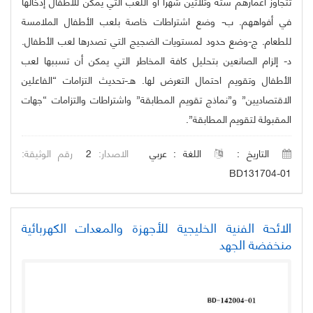
تتجاوز أعمارهم ستة وثلاثين شهرا أو اللعب التي يمكن للأطفال إدخالها
في أفواههم. ‌ب- وضع اشتراطات خاصة بلعب الأطفال الملامسة
للطعام. ‌ج-وضع حدود لمستويات الضجيج التي تصدرها لعب الأطفال.
‌د- إلزام الصانعين بتحليل كافة المخاطر التي يمكن أن تسببها لعب
الأطفال وتقويم احتمال التعرض لها. ‌هـ-تحديث التزامات “الفاعلين
الاقتصاديين” و”نماذج تقويم المطابقة” واشتراطات والتزامات “جهات
المقبولة لتقويم المطابقة”.
التاريخ :
اللغة :
عربي
الاصدار:
2
رقم الوثيقة:
BD131704-01
الائحة الفنية الخليجية للأجهزة والمعدات الكهربائية
منخفضة الجهد