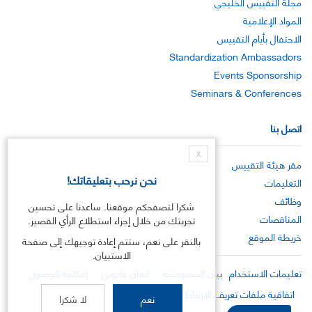
مجلة التقييس الخليجي
المواد الإعلامية
الاحتفال بأيام التقييس
Standardization Ambassadors
Events Sponsorship
Seminars & Conferences
اتصل بنا
X
مقر هيئة التقييس
نحن نرحب بتعليقاتك!
التعليمات
وظائف
شكرا لتصفحكم موقعنا. ساعدنا على تحسين
المناقصات
تجربتك من خلال إجراء استطلاع الرأي القصير.
خريطة الموقع
بالنقر على نعم، ستتم إعادة توجيهك إلى صفحة
الاستبيان.
تعليمات الاستخدام
بيان الخصوصية
اتفاق قانوني
إمكانية الوصول
اتفاقية ملفات تعريف الارتباط
نعم
لا شكرا