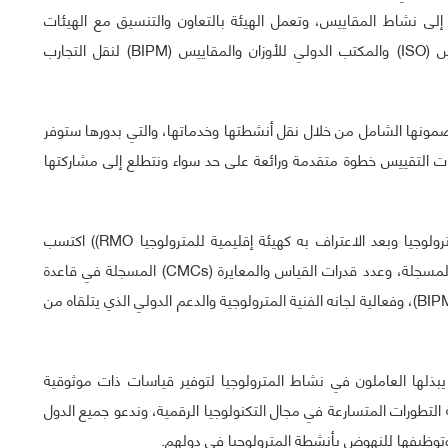
إلى نشاط المقاييس، وتعمل الهيئة بالتعاون والتنسيق مع الهيئات
والمنظمات الدولية ذات العلاقة كالمنظمة الدولية للتقييس (ISO) والمكتب الدولي للأوزان والمقاييس (BIPM) لنقل التجارب
مونها الشامل من خلال نقل أنشطتها وخدماتها، والتي بدورها ستوفر
ت التقييس خطوة متقدمة ورائعة على حد سواء ونتطلع إلى مشاركتها
ويسرني الإشارة بهذه المناسبة إلى أن التجمع الخليجي للمترولوجيا وبعد الاعتراف به كهيئة إقليمية للمترولوجيا RMO)) اكتسب
نشاطاته زخماً كبيراً من حيث عدد المقارنات البينية الدولية المسجلة، وعدد قدرات القياس والمعايرة (CMCs) المسجلة في قاعدة
البيانات التابعة للمكتب الدولي للأوزان والمقاييس (BIPM KCDB)، وفعالية لجانه الفنية المترولوجية والدعم الدولي الذي يتلقاه من
ي يبذلها العاملون في نشاط المترولوجيا لتوفير قياسات ذات موثوقية
التطورات المتسارعة في مجال التكنولوجيا الرقمية، وندعو جميع الدول
وتوظيفها للنهوض بأنشطة المترولوجيا في دولهم.