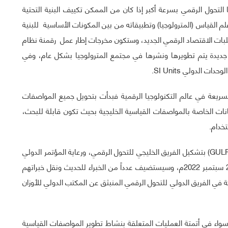
التحول الرقمي بسرعة أكبر إذا كان من الممكن تكييف البنية التحتية
علم القياس (المترولوجيا) وتطبيقاته من بين المكونات الأساسية للبنية
تطلبات الاقتصاد الرقمي الجديد، وستكون مخرجات إطار عمل رقمنة نظام
SI Digital Fr) تطبيقات رقمية جديدة يتم تطويرها ونشرها في مجتمع المترولوجيا بشكل عام، وفي
الدولي SI Units.
سريعة في عالم التكنولوجيا الرقمية فبدأت بتحويل جميع المواصفات
لك من أجل هيكلة البيانات الخاصة بالمواصفات القياسية الخليجية بحيث تكون قابلة للبحث،
تخدام.
كما قامت الهيئة ممثلة بالتجمع الخليجي للمترولوجيا (GULFMET) بتشكيل الفريق الخليجي للتحول الرقمي، ورعاية المؤتمر الدولي
الأول للقياس والتحول الرقمي الذي سيعقد في برلين 19-21 سبتمبر 2022م، وسيستضيف عدداً من الخبراء للحديث ونقل خبراتهم
 في الفريق الدولي للتحول الرقمي المنبثق عن المكتب الدولي للأوزان
سواء في أتمتة العمليات المتعلقة بنشاط تطوير المواصفات القياسية