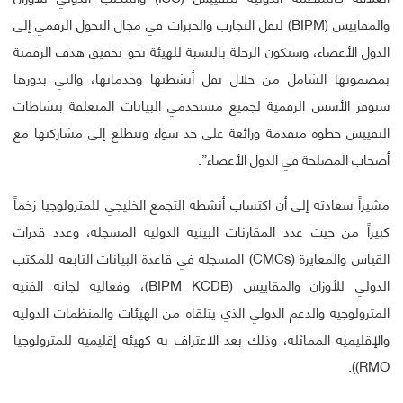
والمقاييس (BIPM) لنقل التجارب والخبرات في مجال التحول الرقمي إلى
الدول الأعضاء، وستكون الرحلة بالنسبة للهيئة نحو تحقيق هدف الرقمنة
بمضمونها الشامل من خلال نقل أنشطتها وخدماتها، والتي بدورها
ستوفر الأسس الرقمية لجميع مستخدمي البيانات المتعلقة بنشاطات
التقييس خطوة متقدمة ورائعة على حد سواء ونتطلع إلى مشاركتها مع
أصحاب المصلحة في الدول الأعضاء”.
مشيراً سعادته إلى أن اكتساب أنشطة التجمع الخليجي للمترولوجيا زخماً
كبيراً من حيث عدد المقارنات البينية الدولية المسجلة، وعدد قدرات
القياس والمعايرة (CMCs) المسجلة في قاعدة البيانات التابعة للمكتب
الدولي للأوزان والمقاييس (BIPM KCDB)، وفعالية لجانه الفنية
المترولوجية والدعم الدولي الذي يتلقاه من الهيئات والمنظمات الدولية
والإقليمية المماثلة، وذلك بعد الاعتراف به كهيئة إقليمية للمترولوجيا
RMO)).