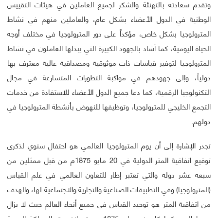
وتقدم سعادته بالتهنئة والشكر لجميع العاملين في هيئات التقييس
الوطنية في الدول الأعضاء بشكل عام، والعاملين منهم في نشاط
المترولوجيا بشكل خاص، مؤكداً على دور المترولوجيا في مختلف أوجه
الحياة اليومية، كما أشاد بالجهود الكبيرة التي يبذلها العاملون في نشاط
المترولوجيا لتوفير قياسات ذات موثوقية ومصداقية عالية معترف بها
دولياً، وإلى جهودهم في مواكبة التطورات المتسارعة في مجال
التكنولوجيا الرقمية، كما دعا جميع الدول الأعضاء للاستفادة من خدمات
التجمع الخليجي للمترولوجيا، وتوظيفها للنهوض بأنشطة المترولوجيا في
دولهم.
تجدر الإشارة إلى أن يوم المترولوجيا العالمي هو احتفال سنوي لذكرى
توقيع اتفاقية المتر الدولية في 20 مايو 1875م من قبل ممثلين من
سبعة عشر دولة والتي تعتبر إطار للتعاون العالمي في علم القياس
(المترولوجيا) وفي التطبيقات الصناعية والتجارية والاجتماعية لها، والهدف
من اتفاقية المتر هو توحيد القياس في جميع أنحاء العالم حيث لا يزال
مهما اليوم كما كان في عام 1875م، وقد انضمت المملكة العربية