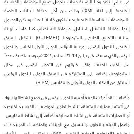
في عالم التكنولوجيا الرقمية فبدأت بتحويل جميع المواصفات القياسية
الخليجية إلى لغة XML)) وذلك من أجل هيكلة البيانات الخاصة
بالمواصفات القياسية الخليجية بحيث تكون قابلة للبحث، ويمكن الوصول
إليها، وقابلة للتشغيل المتبادل، ولإعادة الاستخدام، كما قامت الهيئة
ممثلة بالتجمع الخليجي للمترولوجيا (GULFMET) بتشكيل الفريق
الخليجي للتحول الرقمي، ورعاية المؤتمر الدولي الأول للقياس والتحول
الرقمي الذي سيعقد في برلين 19-21 سبتمبر 2022م، وسيستضيف عدداً
من الخبراء للحديث ونقل خبراتهم عن التحول الرقمي في مجال
المترولوجيا، إضافة إلى المشاركة في الفريق الدولي للتحول الرقمي
المنبثق عن المكتب الدولي للأوزان والمقاييس (BIPM).
وأضاف “لقد أدركت الهيئة أهمية التحول الرقمي في جميع نشاطاتها سواء
في أتمتة العمليات المتعلقة بنشاط تطوير المواصفات القياسية الخليجية
أو العمليات المتعلقة في نشاط المطابقة أضافة إلى نشاط المقاييس،
وتعمل الهيئة بالتعاون والتنسيق مع الهيئات والمنظمات الدولية ذات
العلاقة كالمنظمة الدولية للتقييس (ISO) والمكتب الدولي للأوزان